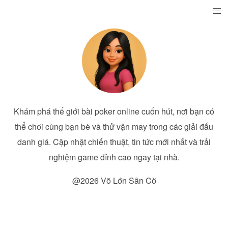
Khám phá thế giới bài poker online cuốn hút, nơi bạn có
thể chơi cùng bạn bè và thử vận may trong các giải đấu
danh giá. Cập nhật chiến thuật, tin tức mới nhất và trải
nghiệm game đỉnh cao ngay tại nhà.
@2026 Võ Lớn Sân Cờ