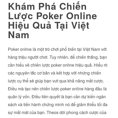
Khám Phá Chiến
Lược Poker Online
Hiệu Quả Tại Việt
Nam
Poker online là một trò chơi phổ biến tại Việt Nam với
hàng triệu người chơi. Tuy nhiên, để chiến thắng, bạn
cần hiểu về chiến lược poker online hiệu quả. Hiểu rõ
các nguyên tắc cơ bản và kết hợp với những chiến
lược cụ thể sẽ giúp bạn vưt qua khả năng mất cược.
Điều mà tạo nên chiến lược poker online hàng đầu là
quản lý vốn. Điều tiên quyết là bạn cần dự kiến ngân
sách và tiến hành chứng minh nó để giảm thiểu tối đa
sự mất mát của bạn. Theos dõi phong cách cược của