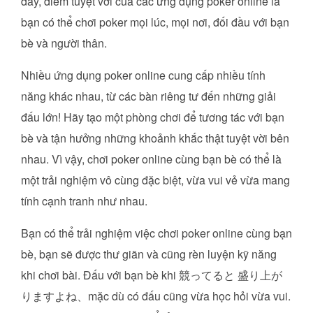
đây, điểm tuyệt vời của các ứng dụng poker online là
bạn có thể chơi poker mọi lúc, mọi nơi, đối đầu với bạn
bè và người thân.
Nhiều ứng dụng poker online cung cấp nhiều tính
năng khác nhau, từ các bàn riêng tư đến những giải
đấu lớn! Hãy tạo một phòng chơi để tương tác với bạn
bè và tận hưởng những khoảnh khắc thật tuyệt vời bên
nhau. Vì vậy, chơi poker online cùng bạn bè có thể là
một trải nghiệm vô cùng đặc biệt, vừa vui vẻ vừa mang
tính cạnh tranh như nhau.
Bạn có thể trải nghiệm việc chơi poker online cùng bạn
bè, bạn sẽ được thư giãn và cũng rèn luyện kỹ năng
khi chơi bài. Đấu với bạn bè khi 競ってると 盛り上が
りますよね、mặc dù có đấu cũng vừa học hỏi vừa vui.