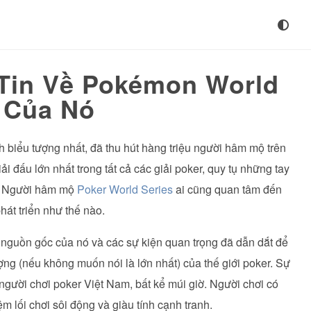
Tin Về Pokémon World
ử Của Nó
h biểu tượng nhất, đã thu hút hàng triệu người hâm mộ trên
i đấu lớn nhất trong tất cả các giải poker, quy tụ những tay
u. Người hâm mộ
Poker World Series
ai cũng quan tâm đến
hát triển như thế nào.
 nguồn gốc của nó và các sự kiện quan trọng đã dẫn dắt để
ng (nếu không muốn nói là lớn nhất) của thế giới poker. Sự
gười chơi poker Việt Nam, bất kể múi giờ. Người chơi có
ệm lối chơi sôi động và giàu tính cạnh tranh.