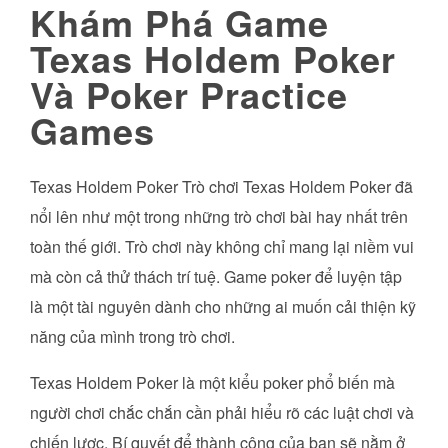
Khám Phá Game
Texas Holdem Poker
Và Poker Practice
Games
Texas Holdem Poker Trò chơi Texas Holdem Poker đã
nổi lên như một trong những trò chơi bài hay nhất trên
toàn thế giới. Trò chơi này không chỉ mang lại niềm vui
mà còn cả thử thách trí tuệ. Game poker để luyện tập
là một tài nguyên dành cho những ai muốn cải thiện kỹ
năng của mình trong trò chơi.
Texas Holdem Poker là một kiểu poker phổ biến mà
người chơi chắc chắn cần phải hiểu rõ các luật chơi và
chiến lược. Bí quyết để thành công của bạn sẽ nằm ở