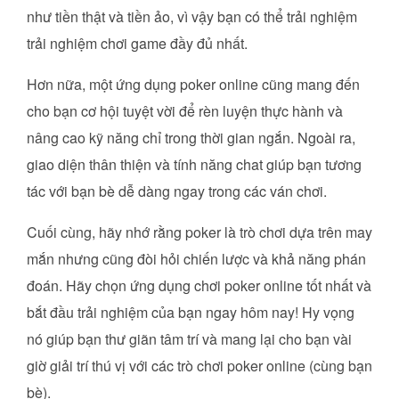
như tiền thật và tiền ảo, vì vậy bạn có thể trải nghiệm
trải nghiệm chơi game đầy đủ nhất.
Hơn nữa, một ứng dụng poker online cũng mang đến
cho bạn cơ hội tuyệt vời để rèn luyện thực hành và
nâng cao kỹ năng chỉ trong thời gian ngắn. Ngoài ra,
giao diện thân thiện và tính năng chat giúp bạn tương
tác với bạn bè dễ dàng ngay trong các ván chơi.
Cuối cùng, hãy nhớ rằng poker là trò chơi dựa trên may
mắn nhưng cũng đòi hỏi chiến lược và khả năng phán
đoán. Hãy chọn ứng dụng chơi poker online tốt nhất và
bắt đầu trải nghiệm của bạn ngay hôm nay! Hy vọng
nó giúp bạn thư giãn tâm trí và mang lại cho bạn vài
giờ giải trí thú vị với các trò chơi poker online (cùng bạn
bè).